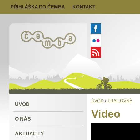
PŘIHLÁŠKA DO ČEMBA
KONTAKT
ÚVOD
/
TRAILOVNÉ
ÚVOD
Video
O NÁS
AKTUALITY